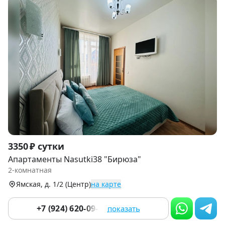
Item
3350 ₽ сутки
1
Апартаменты Nasutki38 "Бирюза"
of
2-комнатная
9
Ямская, д. 1/2 (Центр)
на карте
+7 (924) 620-09-33
показать