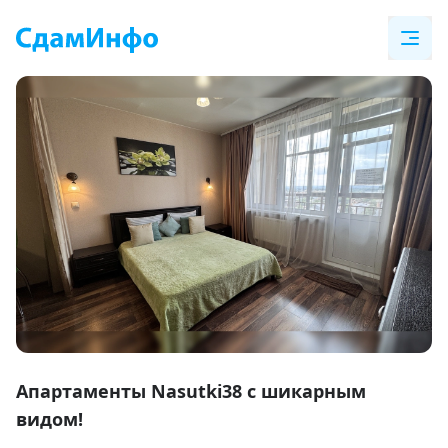
Item
1
Апартаменты Nasutki38 с шикарным
of
видом!
13