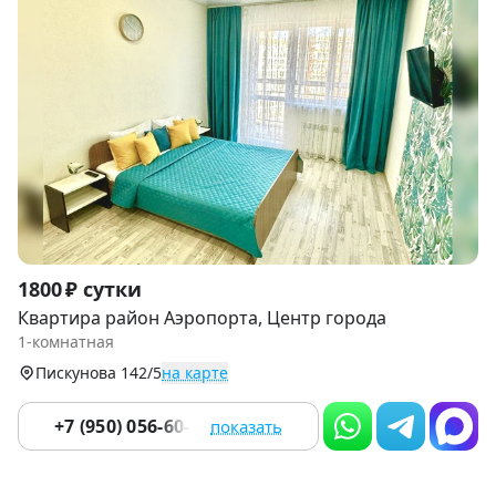
Item
1800 ₽ сутки
1
Квартира район Аэропорта, Центр города
of
1-комнатная
9
Пискунова 142/5
на карте
+7 (950) 056-60-06
показать