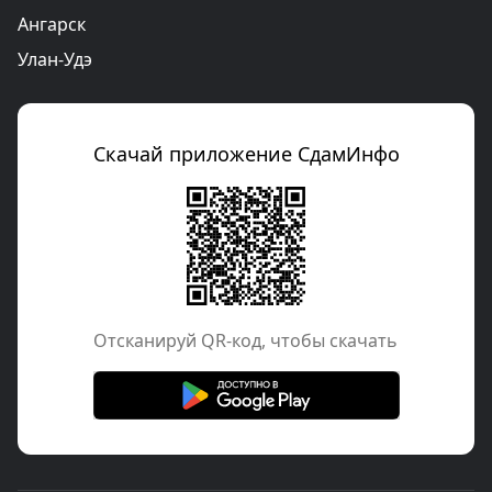
Ангарск
Улан-Удэ
Скачай приложение СдамИнфо
Отcканируй QR-код, чтобы скачать