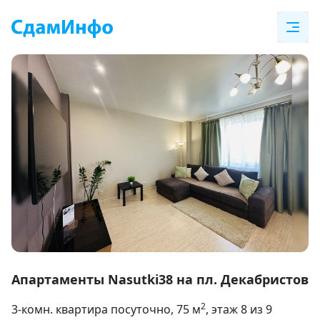
Item
1
Апартаменты Nasutki38 на пл. Декабристов
of
2
3-комн. квартира посуточно
, 75
м
, этаж 8 из 9
29