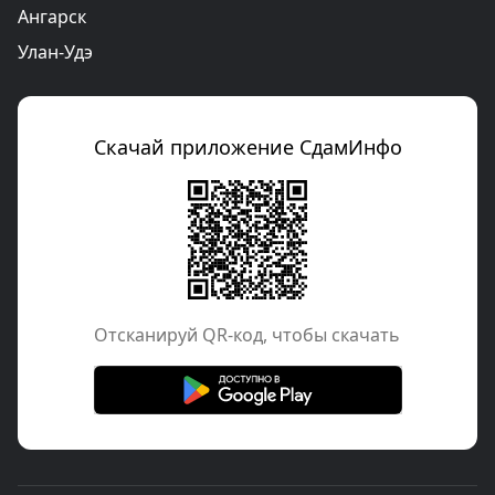
Ангарск
Улан-Удэ
Скачай приложение СдамИнфо
Отcканируй QR-код, чтобы скачать