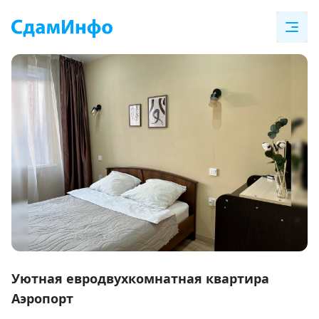
Item
1
Уютная евродвухкомнатная квартира
of
Аэропорт
18