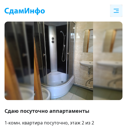
Item
1
Сдаю посуточно аппартаменты
of
1-комн. квартира посуточно
, этаж 2 из 2
7