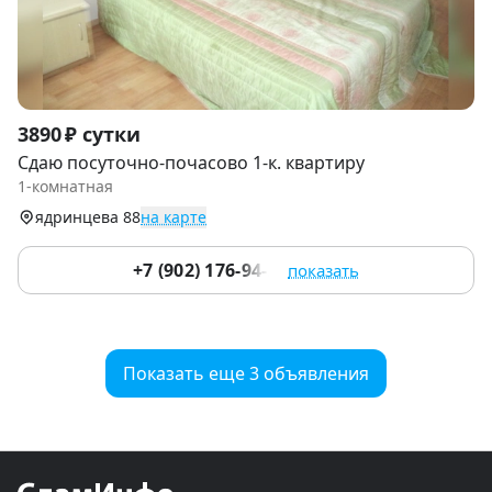
Item
3890 ₽ сутки
1
Сдаю посуточно-почасово 1-к. квартиру
of
1-комнатная
9
ядринцева 88
на карте
+7 (902) 176-94-20
показать
Показать еще 3 объявления