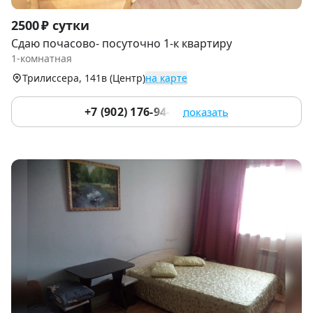
Item
2500 ₽ сутки
1
Сдаю почасово- посуточно 1-к квартиру
of
1-комнатная
8
Трилиссера, 141в (Центр)
на карте
+7 (902) 176-94-20
показать