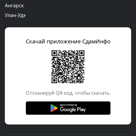
Ангарск
Улан-Удэ
Скачай приложение СдамИнфо
Отcканируй QR-код, чтобы скачать