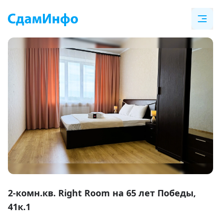
Item
1
2-комн.кв. Right Room на 65 лет Победы,
of
41к.1
26