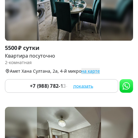
Item
5500 ₽ сутки
1
Квартира посуточно
of
2-комнатная
9
Амет Хана Султана, 2а, 4-й микро
на карте
+7 (988) 782-13-93
показать