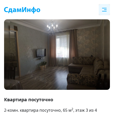
Item
1
Квартира посуточно
of
2
2-комн. квартира посуточно
, 65
м
, этаж 3 из 4
6