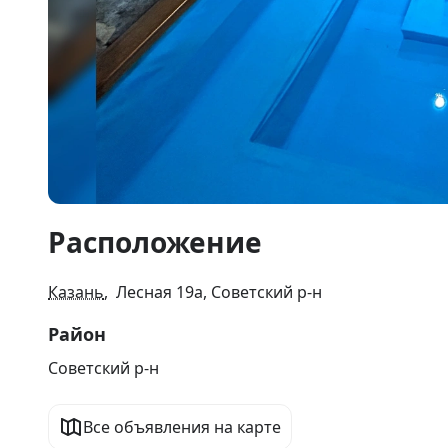
Item
Расположение
1
of
10
Казань
, Лесная 19а, Советский р-н
Район
Советский р-н
Все объявления на карте