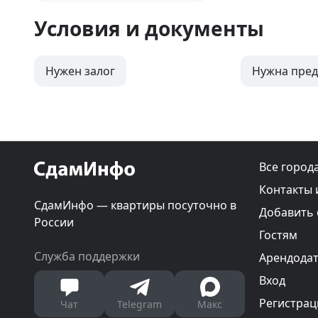
Условия и документы
Нужен залог
Нужна пред
Все город
Контакты 
СдамИнфо — квартиры посуточно в
Добавить
России
Гостям
Служба поддержки
Арендода
Вход
Регистрац
Чат
Telegram
Макс