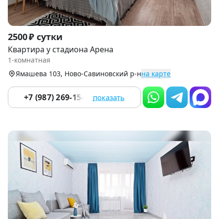
Item
2500 ₽ сутки
1
Квартира у стадиона Арена
of
1-комнатная
9
Ямашева 103, Ново-Савиновский р-н
на карте
+7 (987) 269-15-94
показать