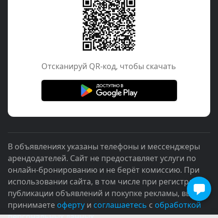
Отcканируй QR-код, чтобы скачать
В объявлениях указаны телефоны и мессенджеры
арендодателей. Сайт не предоставляет услуги по
онлайн-бронированию и не берёт комиссию. При
использовании сайта, в том числе при регистрации,
публикации объявлений и покупке рекламы, вы
принимаете
оферту
и
соглашаетесь
с
обработкой
персональных данных