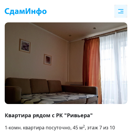
Item
1
Квартира рядом с РК "Ривьера"
of
2
1-комн. квартира посуточно
, 45
м
, этаж 7 из 10
10