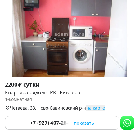
Item
2200 ₽ сутки
1
Квартира рядом с РК "Ривьера"
of
1-комнатная
5
Четаева, 33, Ново-Савиновский р-н
на карте
+7 (927) 407-28-43
показать