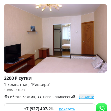
Item
2200 ₽ сутки
1
1-комнатная, "Ривьера"
of
1-комнатная
9
Сибгата Хакима, 33, Ново-Савиновский р-н
на карте
+7 (927) 407-28-43
показать