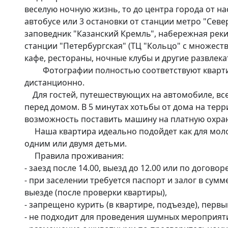
веселую ночную жизнь, то до центра города от нас
автобусе или 3 остановки от станции метро "Севе
заповедник "Казанский Кремль", набережная реки 
станции "Петербургская" (ТЦ "Кольцо" с множеств
кафе, рестораны, ночные клубы и другие развлека
         Фотографии полностью соответствуют квартире. Встречаю  гостей я сама, выезд возможен 
дистанционно. 

    Для гостей, путешествующих на автомобиле, всегда есть свободные места для машины на стоянке за и 
перед домом. В 5 минутах хотьбы от дома на террит
возможность поставить машину на платную охраня
     Наша квартира идеально подойдет как для молодых влюбленных пар, так и для пар со стажем, для семей с 
одним или двумя детьми. 

     Правила проживания:

- заезд после 14.00, выезд до 12.00 или по договор
- при заселении требуется паспорт и залог в сумм
выезде (после проверки квартиры),

- запрещено курить (в квартире, подъезде), первы
- не подходит для проведения шумных мероприяти