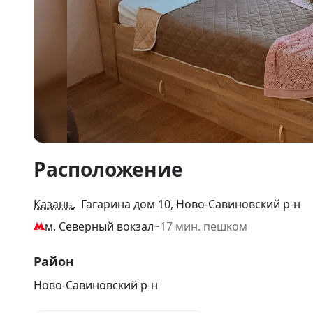
Item
Расположение
1
of
11
Казань
, Гагарина дом 10, Ново-Савиновский р-н
м. Северный вокзал
~17 мин. пешком
Район
Ново-Савиновский р-н