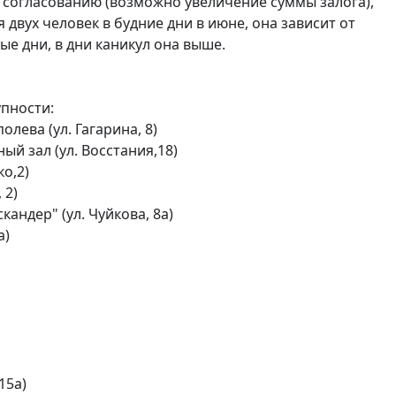
согласованию (возможно увеличение суммы залога),

двух человек в будние дни в июне, она зависит от 
ые дни, в дни каникул она выше.

ева (ул. Гагарина, 8)

й зал (ул. Восстания,18)

о,2)

2)

ндер" (ул. Чуйкова, 8а)

)

5а)
