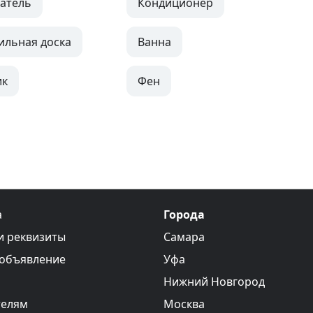
атель
Кондиционер
ильная доска
Ванна
ик
Фен
а
Города
и реквизиты
Самара
 объявление
Уфа
Нижний Новгород
телям
Москва