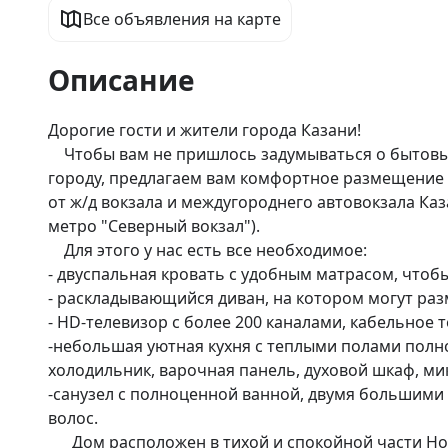
Все объявления на карте
Описание
Дорогие гости и жители города Казани! 

    Чтобы вам не пришлось задумываться о бытовых мелочах при путешествии по нашему прекрасному 
городу, предлагаем вам комфортное размещение 
от ж/д вокзала и междугороднего автовокзала Каза
метро "Северный вокзал"). 

    Для этого у нас есть все необходимое:   

- двуспальная кровать с удобным матрасом, чтоб
- раскладывающийся диван, на котором могут разме
- HD-телевизор с более 200 каналами, кабельное 
-небольшая уютная кухня с теплыми полами полн
холодильник, варочная панель, духовой шкаф, мик
-санузел с полноценной ванной, двумя большими
волос. 

      Дом расположен в тихой и спокойной части Ново-Савиновского района, но если вы любите шумную и 