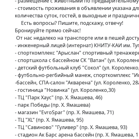
- размещение с животными по предварительному 
- стоимость проживания в объявлении указана для 
количества суток, гостей, в выходные и праздничн
     Есть вопросы? Пишите, подскажу, отвечу!

Бронируйте прямо сейчас!

 От нас недалеко на транспорте или в пешей доступности:

- инженерный лицей (интернат) КНИТУ-КАИ им. Тупол
- спорткомплекс "Арыслан" спортивный тренажерны
- спортшкола с бассейном СК "Ватан" (ул. Короленк
- детский футбольный клуб "Сокол" (ул. Короленко, 
- футбольно-регбийный манеж, спорткомплекс "Иска
-бассейн, СПА-салон "Акварена" (ул. Короленко, 28а
- гостиница "Новинка" (ул. Короленко,30)

- ТЦ "Парк Хаус" (пр. Х. Ямашева, 46)

- парк Победы (пр. Х. Ямашева)

- магазин "EvroSpar" (пр. Х. Ямашева, 71)

- ТЦ "XL" (пр. Х. Ямашева, 95)

- ТЦ "Савиново" "Гуливер" (пр. Х. Ямашева, 93)

- стадион Ак Барс арена бассейн (пр. Х. Ямашева, 11