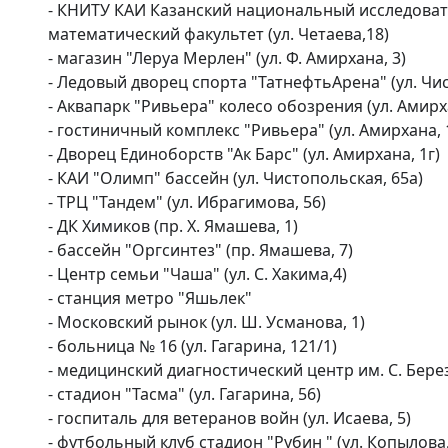
- КНИТУ КАИ Казанский национальный исследоват
математический факультет (ул. Четаева,18)

- магазин "Леруа Мерлен" (ул. Ф. Амирхана, 3)

- Ледовый дворец спорта "ТатнефтьАрена" (ул. Чис
- Аквапарк "Ривьера" колесо обозрения (ул. Амирха
- гостиничный комплекс "Ривьера" (ул. Амирхана, 1
- Дворец Единоборств "Ак Барс" (ул. Амирхана, 1г)

- КАИ "Олимп" бассейн (ул. Чистопольская, 65а)

- ТРЦ "Тандем" (ул. Ибрагимова, 56)

- ДК Химиков (пр. Х. Ямашева, 1)

- бассейн "Оргсинтез" (пр. Ямашева, 7)

- Центр семьи "Чаша" (ул. С. Хакима,4)

- станция метро "Яшьлек"

- Московский рынок (ул. Ш. Усманова, 1)

- больница № 16 (ул. Гагарина, 121/1)

- медицинский диагностический центр им. С. Березин
- стадион "Тасма" (ул. Гагарина, 56)

- госпиталь для ветеранов войн (ул. Исаева, 5)

- футбольный клуб стадион "Рубин " (ул. Копылова, 