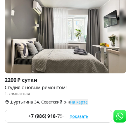
Item
2200 ₽ сутки
1
Студия с новым ремонтом!
of
1-комнатная
9
Шуртыгина 34, Советский р-н
на карте
+7 (986) 918-75-46
показать