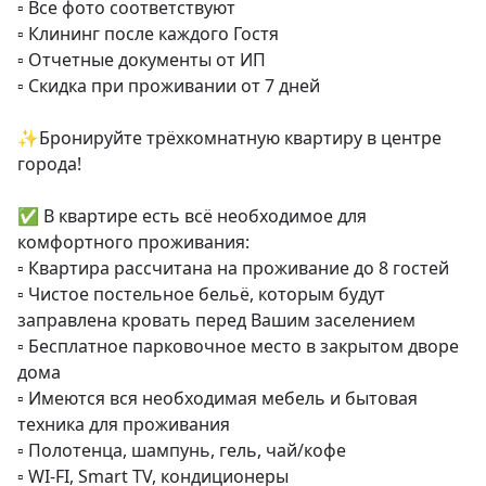
▫️ Все фото соответствуют

▫️ Клининг после каждого Гостя

▫️ Отчетные документы от ИП

▫️ Скидка при проживании от 7 дней

✨Бронируйте трёхкомнатную квартиру в центре 
города!

✅ В квартире есть всё необходимое для 
комфортного проживания:

▫️ Квартира рассчитана на проживание до 8 гостей

▫️ Чистое постельное бельё, которым будут 
заправлена кровать перед Вашим заселением

▫️ Бесплатное парковочное место в закрытом дворе 
дома

▫️ Имеются вся необходимая мебель и бытовая 
техника для проживания

▫️ Полотенца, шампунь, гель, чай/кофе

▫️ WI-FI, Smart TV, кондиционеры
