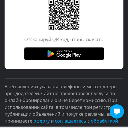
Отcканируй QR-код, чтобы скачать
В объявлениях указаны телефоны и мессенджеры
арендодателей. Сайт не предоставляет услуги по
онлайн-бронированию и не берёт комиссию. При
использовании сайта, в том числе при регистрации,
публикации объявлений и покупке рекламы, вы
принимаете
оферту
и
соглашаетесь
с
обработкой
персональных данных