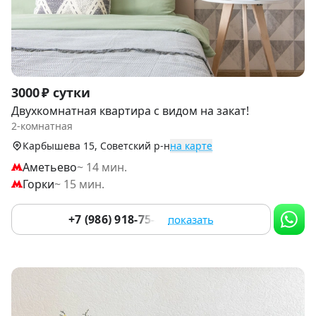
Item
3000 ₽ сутки
1
Двухкомнатная квартира с видом на закат!
of
2-комнатная
9
Карбышева 15, Советский р-н
на карте
Аметьево
~ 14 мин.
Горки
~ 15 мин.
+7 (986) 918-75-46
показать