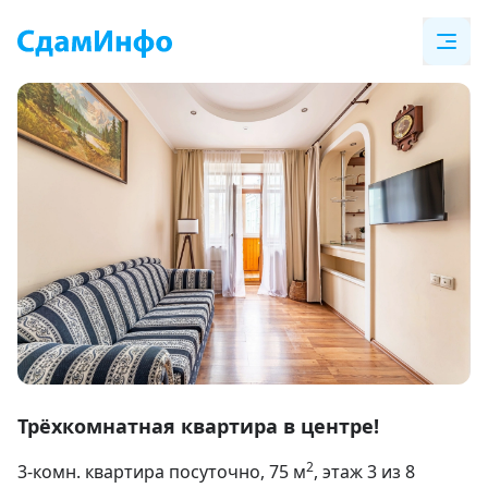
Item
1
Трёхкомнатная квартира в центре!
of
2
3-комн. квартира посуточно
, 75
м
, этаж 3 из 8
26