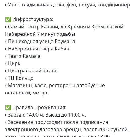
▫️ Утюг, гладильная доска, фен, посуда, кондиционер

✅ Инфраструктура:

▫️ Самый центр Казани, до Кремня и Кремлевской 
Набережной 7 минут ходьбы

▫️ Пешеходная улица Баумана

▫️ Набережная озера Кабан

▫️ Театр Камала

▫️ Цирк

▫️ Центральный вокзал

▫️ ТЦ Кольцо

▫️ Магазины, кафе, рестораны автобусные 
остановки, метро

✅ Правила Проживания:

▫️ Заезд с 14:00 ч. Выезд до 11:00 ч.

▫️ Заселение происходит после подписания 
электронного договора аренды, залог 2000 рублей. 
Залог возвращается в день выезда до 18:00.
