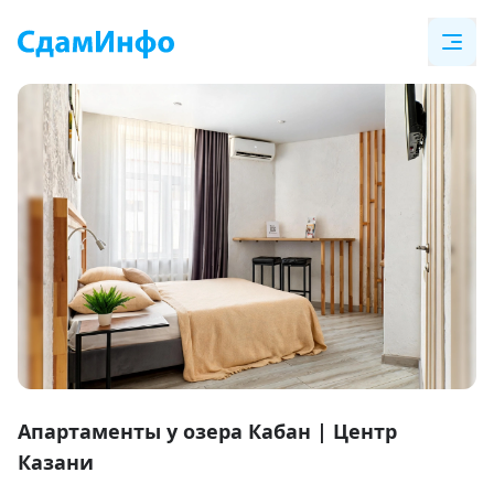
Item
1
Апартаменты у озера Кабан | Центр
of
Казани
22