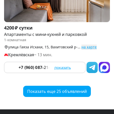
Item
4200 ₽ сутки
1
Апартаменты с мини-кухней и парковкой
of
1-комнатная
9
улица Гаяза Исхаки, 15, Вахитовский р-н (Центр)
на карте
Кремлёвская
~ 13 мин.
+7 (960) 087-21-78
показать
Показать еще 25 объявлений