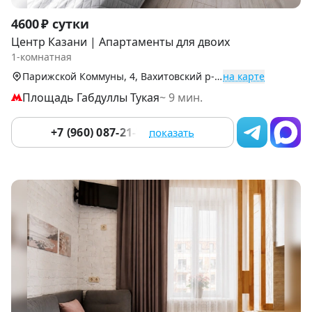
Item
4600 ₽ сутки
1
Центр Казани | Апартаменты для двоих
of
1-комнатная
9
Парижской Коммуны, 4, Вахитовский р-н (Центр)
на карте
Площадь Габдуллы Тукая
~ 9 мин.
+7 (960) 087-21-78
показать