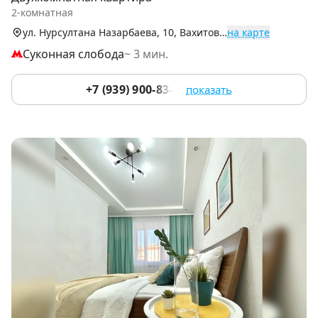
of
2-комнатная
9
ул. Нурсултана Назарбаева, 10, Вахитовский р-н
на карте
Суконная слобода
~ 3 мин.
+7 (939) 900-83-73
показать