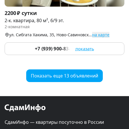
Item
2200 ₽ сутки
1
2-к. квартира, 80 м², 6/9 эт.
of
2-комнатная
9
ул. Сибгата Хакима, 35, Ново-Савиновский р-н
на карте
+7 (939) 900-83-73
показать
Показать еще 13 объявлений
СдамИнфо — квартиры посуточно в России