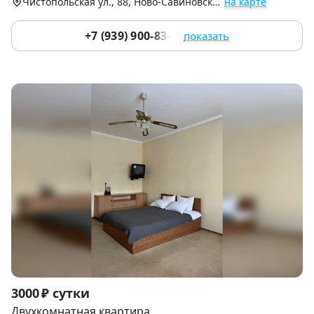
Чистопольская ул., 88, Ново-Савиновский р-н
на карте
+7 (939) 900-83-73
показать
Item
3000 ₽ сутки
1
Двухкомнатная квартира