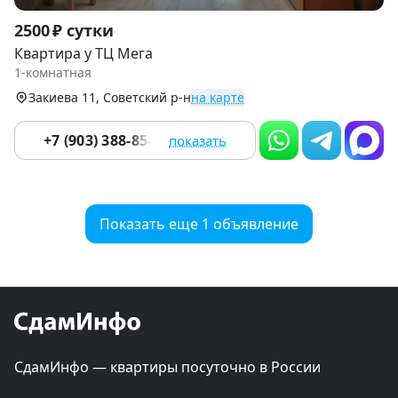
Item
2500 ₽ сутки
1
Квартира у ТЦ Мега
of
1-комнатная
9
Закиева 11, Советский р-н
на карте
+7 (903) 388-85-42
показать
Показать еще 1 объявление
СдамИнфо — квартиры посуточно в России