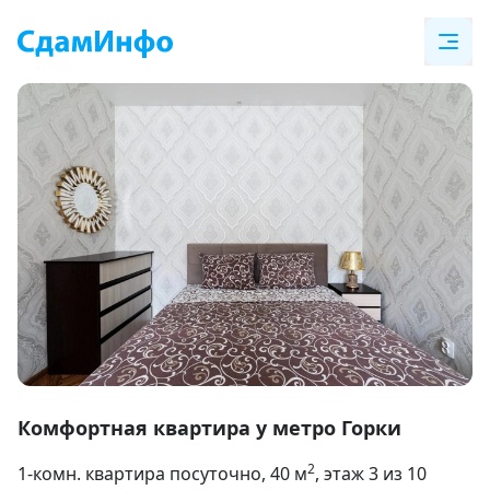
Item
1
Комфортная квартира у метро Горки
of
2
1-комн. квартира посуточно
, 40
м
, этаж 3 из 10
27