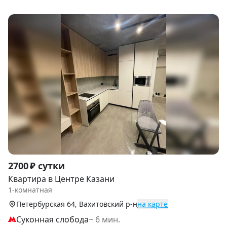
Item
2700 ₽ сутки
1
Квартира в Центре Казани
of
1-комнатная
8
Петербурская 64, Вахитовский р-н
на карте
Суконная слобода
~ 6 мин.