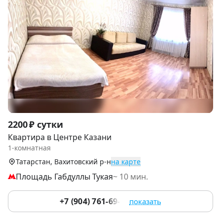
Item
2200 ₽ сутки
1
Квартира в Центре Казани
of
1-комнатная
8
Татарстан, Вахитовский р-н
на карте
Площадь Габдуллы Тукая
~ 10 мин.
+7 (904) 761-69-19
показать