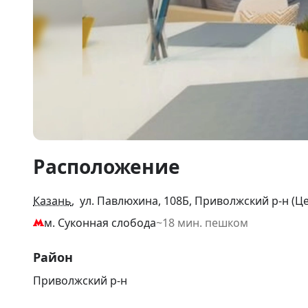
Item
Расположение
1
of
14
Казань
, ул. Павлюхина, 108Б, Приволжский р-н (Ц
м. Суконная слобода
~18 мин. пешком
Район
Приволжский р-н