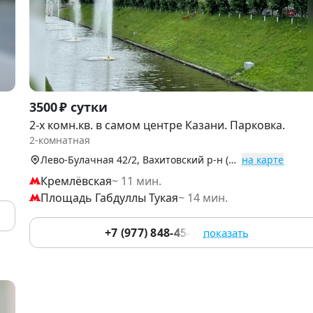
Item
3500 ₽ сутки
1
2-х комн.кв. в самом центре Казани. Парковка.
of
2-комнатная
9
Лево-Булачная 42/2, Вахитовский р-н (Центр)
на карте
Кремлёвская
~ 11 мин.
Площадь Габдуллы Тукая
~ 14 мин.
+7 (977) 848-45-00
показать