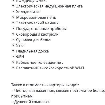
 *  КОНДИЦИОНЕР

 *  Электрическая индукционная плита

 *  Холодильник

 *  Микроволновая печь

 *  Электрический чайник

 *  Посуда, столовые приборы.

 *  Сковороды и кастрюли

 *  Сушилка для белья

 *  Утюг

 *  Гладильная доска

 *  ФЕН

 *  Кабельное телевидение .

 *  Бесплатный высокоскоростной WI-FI .

Также в стоимость квартиры входит:

 - Чистое, выглаженное, свежее постельное бельё, которым будет заправлена кровать перед вашим 
прибытием.

 - Душевой комплект. 
