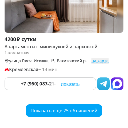
Item
4200 ₽ сутки
1
Апартаменты с мини-кухней и парковкой
of
1-комнатная
9
улица Гаяза Исхаки, 15, Вахитовский р-н (Центр)
на карте
Кремлёвская
~ 13 мин.
+7 (960) 087-21-78
показать
Показать еще 25 объявлений