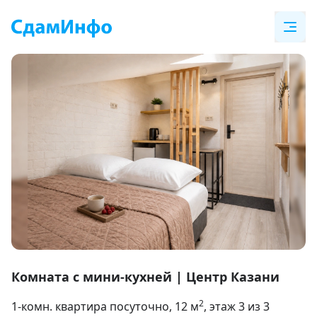
Item
1
Комната с мини-кухней | Центр Казани
of
2
1-комн. квартира посуточно
, 12
м
, этаж 3 из 3
24