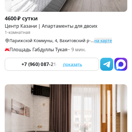
Item
4600 ₽ сутки
1
Центр Казани | Апартаменты для двоих
of
1-комнатная
9
Парижской Коммуны, 4, Вахитовский р-н (Центр)
на карте
Площадь Габдуллы Тукая
~ 9 мин.
+7 (960) 087-21-78
показать