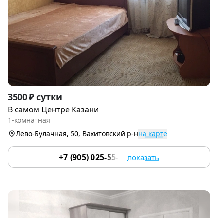
Item
3500 ₽ сутки
1
В самом Центре Казани
of
1-комнатная
9
Лево-Булачная, 50, Вахитовский р-н
на карте
+7 (905) 025-55-12
показать