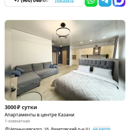
+7 (960) 046-06-18
показать
Item
3000 ₽ сутки
1
Апартаменты в центре Казани
of
1-комнатная
9
Чернышевского, 16, Вахитовский р-н (Центр)
на карте