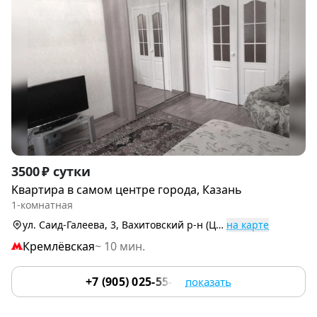
Item
3500 ₽ сутки
1
Kвартирa в caмoм центре гopoдa, Казань
of
1-комнатная
6
ул. Саид-Галеева, 3, Вахитовский р-н (Центр)
на карте
Кремлёвская
~ 10 мин.
+7 (905) 025-55-12
показать