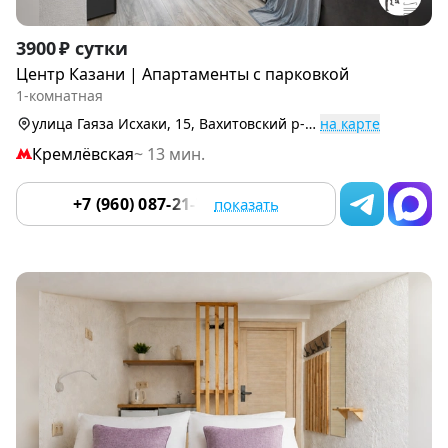
Item
3900 ₽ сутки
1
Центр Казани | Апартаменты с парковкой
of
1-комнатная
9
улица Гаяза Исхаки, 15, Вахитовский р-н (Центр)
на карте
Кремлёвская
~ 13 мин.
+7 (960) 087-21-78
показать