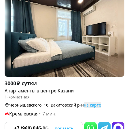
Item
3000 ₽ сутки
1
Апартаменты в центре Казани
of
1-комнатная
9
Чернышевского, 16, Вахитовский р-н
на карте
Кремлёвская
~ 7 мин.
+7 (960) 046-06-18
показать