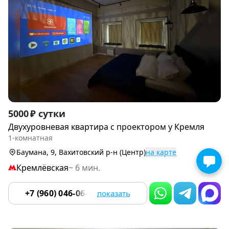
Item
5000 ₽ сутки
1
Двухуровневая квартира с проектором у Кремля
of
1-комнатная
9
Баумана, 9, Вахитовский р-н (Центр)
на карте
Кремлёвская
~ 6 мин.
+7 (960) 046-06-18
показать