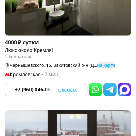
Item
4000 ₽ сутки
1
Люкс около Кремля!
of
1-комнатная
9
Чернышевского, 16, Вахитовский р-н (Центр)
на карте
Кремлёвская
~ 7 мин.
+7 (960) 046-06-18
показать