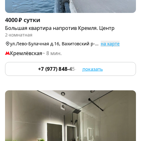
Item
4000 ₽ сутки
1
Большая квартира напротив Кремля. Центр
of
2-комнатная
9
ул.Лево-Булачная д.16, Вахитовский р-н (Центр)
на карте
Кремлёвская
~ 8 мин.
+7 (977) 848-45-00
показать