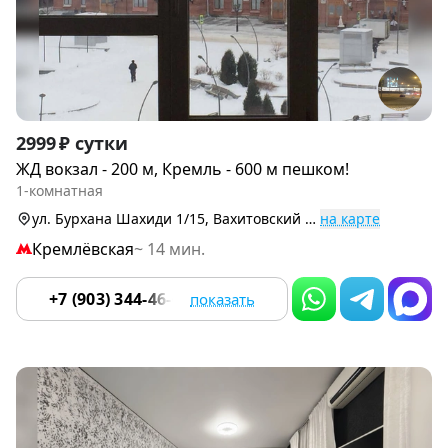
Item
2999 ₽ сутки
1
ЖД вокзал - 200 м, Кремль - 600 м пешком!
of
1-комнатная
9
ул. Бурхана Шахиди 1/15, Вахитовский р-н (Центр)
на карте
Кремлёвская
~ 14 мин.
+7 (903) 344-46-66
показать