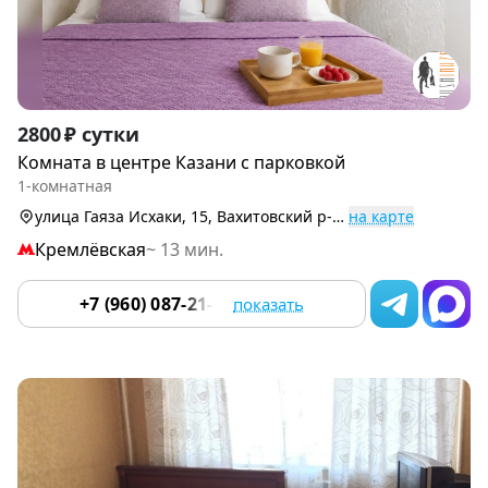
Item
2800 ₽ сутки
1
Комната в центре Казани с парковкой
of
1-комнатная
9
улица Гаяза Исхаки, 15, Вахитовский р-н (Центр)
на карте
Кремлёвская
~ 13 мин.
+7 (960) 087-21-78
показать