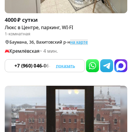
Item
4000 ₽ сутки
1
Люкс в Центре, паркинг, WI-FI
of
1-комнатная
9
Баумана, 36, Вахитовский р-н
на карте
Кремлёвская
~ 4 мин.
+7 (960) 046-06-18
показать