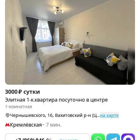
Item
3000 ₽ сутки
1
Элитная 1-к.квартира посуточно в центре
of
1-комнатная
9
Чернышевского, 16, Вахитовский р-н (Центр)
на карте
Кремлёвская
~ 7 мин.