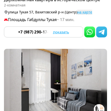
of
2-комнатная
9
улица Тукая 57, Вахитовский р-н (Центр)
на карте
Площадь Габдуллы Тукая
~ 17 мин.
+7 (987) 290-17-25
показать