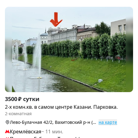
Item
3500 ₽ сутки
1
2-х комн.кв. в самом центре Казани. Парковка.
of
2-комнатная
9
Лево-Булачная 42/2, Вахитовский р-н (Центр)
на карте
Кремлёвская
~ 11 мин.