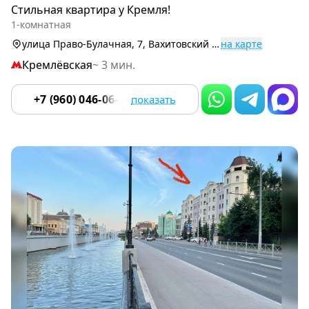
1
Стильная квартира у Кремля!
of
1-комнатная
9
улица Право-Булачная, 7, Вахитовский р-н (Центр)
на карте
Кремлёвская
~ 3 мин.
+7 (960) 046-06-18
показать