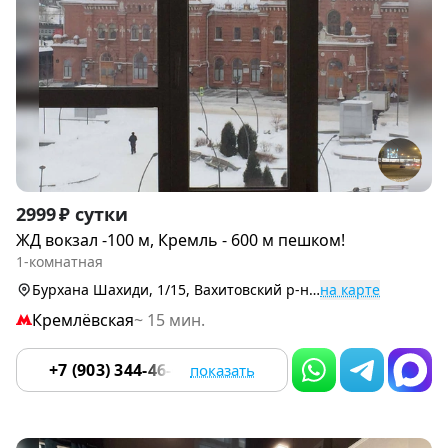
Item
2999 ₽ сутки
1
ЖД вокзал -100 м, Кремль - 600 м пешком!
of
1-комнатная
9
Бурхана Шахиди, 1/15, Вахитовский р-н (Центр)
на карте
Кремлёвская
~ 15 мин.
+7 (903) 344-46-66
показать