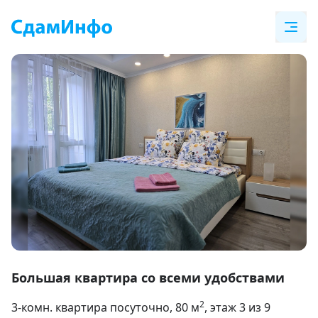
Item
1
Большая квартира со всеми удобствами
of
2
3-комн. квартира посуточно
, 80
м
, этаж 3 из 9
14