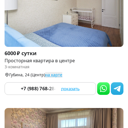
Item
6000 ₽ сутки
1
Просторная квартира в центре
of
3-комнатная
9
Губина, 24 (Центр)
на карте
+7 (988) 768-28-07
показать