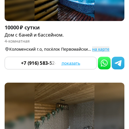
Item
10000 ₽ сутки
1
Дом с баней и бассейном.
of
4-комнатная
9
Коломенский г.о, посёлок Первомайский, Зелёная улица 22
на карте
+7 (916) 583-52-33
показать