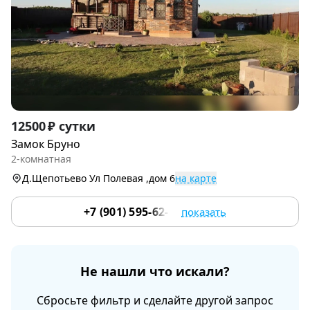
Item
12500 ₽ сутки
1
Замок Бруно
of
2-комнатная
9
Д.Щепотьево Ул Полевая ,дом 6
на карте
+7 (901) 595-62-35
показать
Не нашли что искали?
Сбросьте фильтр и сделайте другой запрос