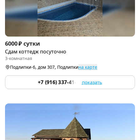
Item
6000 ₽ сутки
1
Сдам коттедж посуточно
of
3-комнатная
8
Подлипки-6, дом 307, Подлипки
на карте
+7 (916) 337-41-45
показать