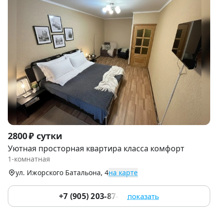
Item
2800 ₽ сутки
1
Уютная просторная квартира класса комфорт
of
1-комнатная
9
ул. Ижорского Батальона, 4
на карте
+7 (905) 203-87-77
показать