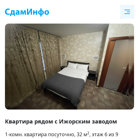
Item
1
Квартира рядом с Ижорским заводом
of
2
1-комн. квартира посуточно
, 32
м
, этаж 6 из 9
9