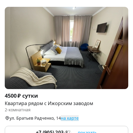
Item
4500 ₽ сутки
1
Квартира рядом с Ижорским заводом
of
2-комнатная
9
ул. Братьев Радченко, 14
на карте
+7 (905) 203-87-77
показать