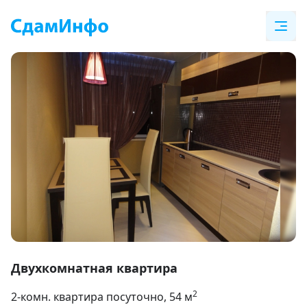
Item
1
Двухкомнатная квартира
of
2
2-комн. квартира посуточно
, 54
м
9