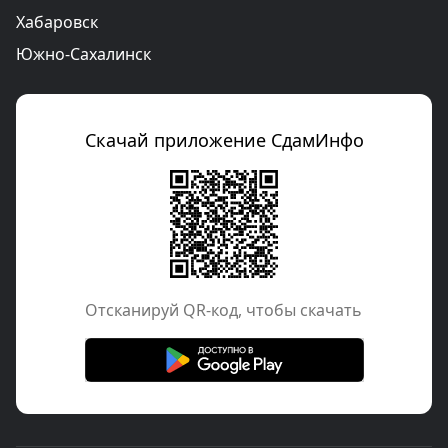
Хабаровск
Южно-Сахалинск
Скачай приложение СдамИнфо
Отcканируй QR-код, чтобы скачать