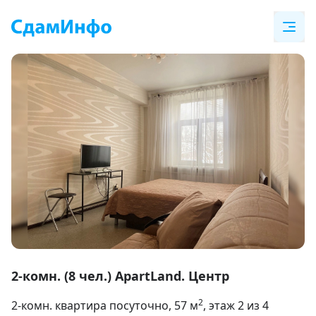
Item
1
2-комн. (8 чел.) ApartLand. Центр
of
2
2-комн. квартира посуточно
, 57
м
, этаж 2 из 4
8