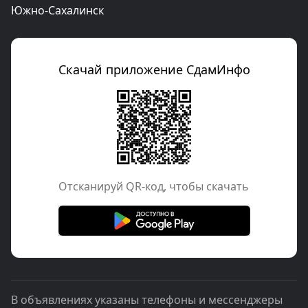
Южно-Сахалинск
Скачай приложение СдамИнфо
Отcканируй QR-код, чтобы скачать
В объявлениях указаны телефоны и мессенджеры