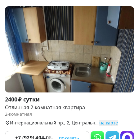
Item
2400 ₽ сутки
1
Отличная 2-комнатная квартира
of
2-комнатная
5
Интернациональный пр., 2, Центральный округ
на карте
+7 (929) 404-08-22
показать