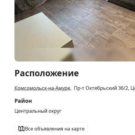
Item
Расположение
1
of
26
Комсомольск-на-Амуре
, Пр-т Октябрьский 36/2, 
Район
Центральный округ
Все объявления на карте