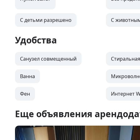
С детьми разрешено
С животны
Удобства
Санузел совмещенный
Стиральна
Ванна
Микроволн
Фен
Интернет Wi
Еще объявления арендода