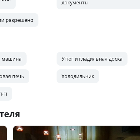
документы
ми разрешено
я машина
Утюг и гладильная доска
овая печь
Холодильник
-Fi
теля