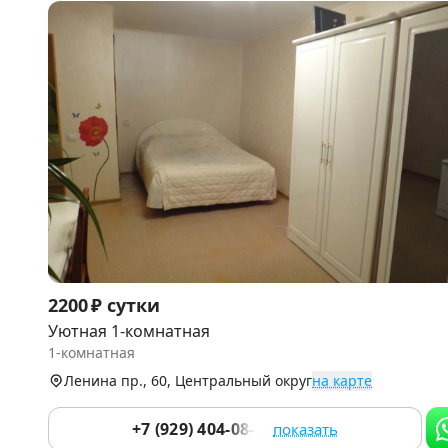
Item
2200 ₽ сутки
1
Уютная 1-комнатная
of
1-комнатная
9
Ленина пр., 60, Центральный округ
на карте
+7 (929) 404-08-22
показать