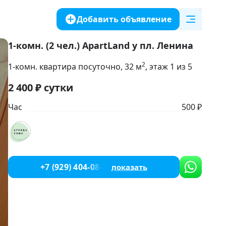
Добавить объявление
1-комн. (2 чел.) ApartLand у пл. Ленина
2
1-комн. квартира посуточно
, 32
м
, этаж 1 из 5
2 400
₽
сутки
Час
500 ₽
+7 (929) 404-08-22
показать