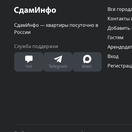
Все город
Контакты 
СдамИнфо — квартиры посуточно в
Добавить
России
Гостям
Служба поддержки
Арендода
Вход
Регистрац
Чат
Telegram
Макс