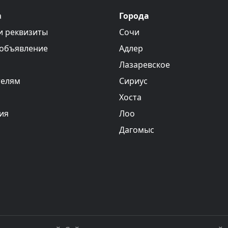
а
Города
и реквизиты
Сочи
 объявление
Адлер
Лазаревское
телям
Сириус
Хоста
ия
Лоо
Дагомыс