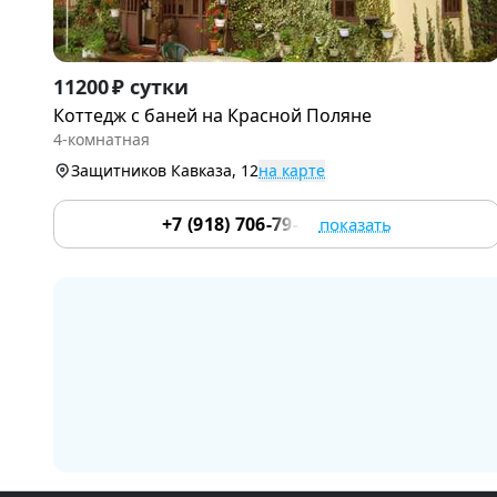
Item
11200 ₽ сутки
1
Коттедж с баней на Красной Поляне
of
4-комнатная
9
Защитников Кавказа, 12
на карте
+7 (918) 706-79-35
показать