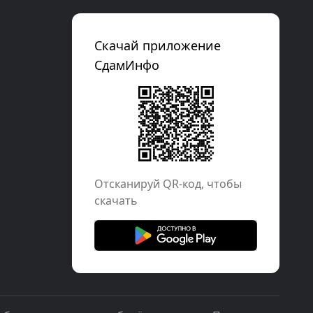
Скачай приложение
СдамИнфо
Отcканируй QR-код, чтобы
скачать