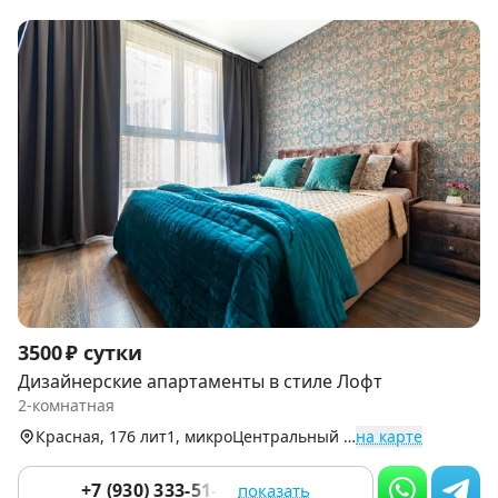
Item
3500 ₽ сутки
1
Дизайнерские апартаменты в стиле Лофт
of
2-комнатная
9
Красная, 176 лит1, микроЦентральный р-н
на карте
+7 (930) 333-51-01
показать