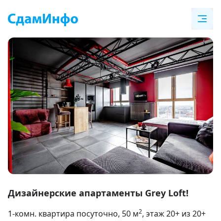
Item
1
Дизaйнеpcкиe aпapтаменты Grеy Loft!
of
2
1-комн. квартира посуточно
, 50
м
, этаж 20+ из 20+
28