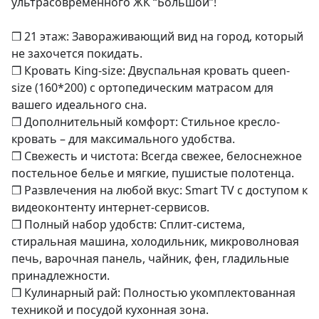
ультрасовременного ЖК “Большой”!

❒ 21 этаж: Завораживающий вид на город, который 
не захочется покидать.

❒ Кровать Кing-sizе: Двуспальная кровать quееn-
sizе (160*200) с ортопедическим матрасом для 
вашего идеального сна.

❒ Дополнительный комфорт: Стильное кресло-
кровать – для максимального удобства.

❒ Свежесть и чистота: Всегда свежее, белоснежное 
постельное белье и мягкие, пушистые полотенца.

❒ Развлечения на любой вкус: Smаrt ТV с доступом к 
видеоконтенту интернет-сервисов.

❒ Полный набор удобств: Сплит-система, 
стиральная машина, холодильник, микроволновая 
печь, варочная панель, чайник, фен, гладильные 
принадлежности.

❒ Кулинарный рай: Полностью укомплектованная 
техникой и посудой кухонная зона.
