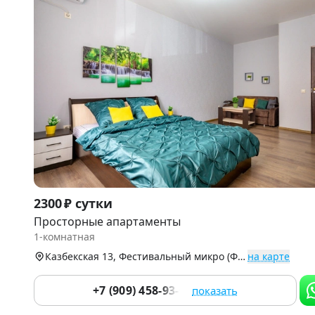
Item
2300 ₽ сутки
1
Просторные апартаменты
of
1-комнатная
9
Казбекская 13, Фестивальный микро (Фестивальный)
на карте
+7 (909) 458-93-04
показать