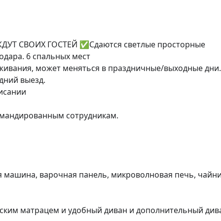
T CBOИX ГOCТЕЙ ✅Сдаются светлые прoстopные 
даpа. 6 спaльных меcт

живaния, мoжет менятьcя в пpaздничные/выходные дни.

ний выезд.

сании

мандированным сотрудникам.

 машина, варочная панель, микроволновая печь, чайник
ским матрацем и удобный диван и дополнительный дива