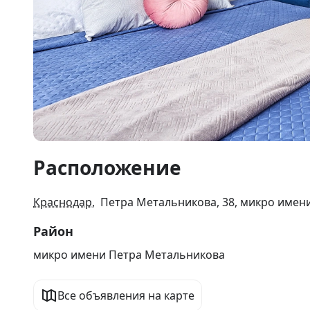
Item
Расположение
1
of
12
Краснодар
, Петра Метальникова, 38, микро имен
Район
микро имени Петра Метальникова
Все объявления на карте