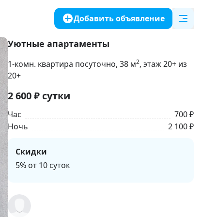
Добавить объявление
Уютные апартаменты
2
1-комн. квартира посуточно
, 38
м
, этаж 20+ из
20+
2 600
₽
сутки
Час
700 ₽
Ночь
2 100 ₽
Скидки
5% от 10 суток