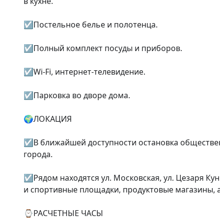
в кухне.

☑️Постельное белье и полотенца.

☑️Полный комплект посуды и приборов.

☑️Wi-Fi, интернет-телевидение.

☑️Парковка во дворе дома.

🌍ЛОКАЦИЯ

☑️В ближайшей доступности остановка обществен
города.

☑️Рядом находятся ул. Московская, ул. Цезаря Кун
и спортивные площадки, продуктовые магазины, ап
⌚️РАСЧЕТНЫЕ ЧАСЫ
