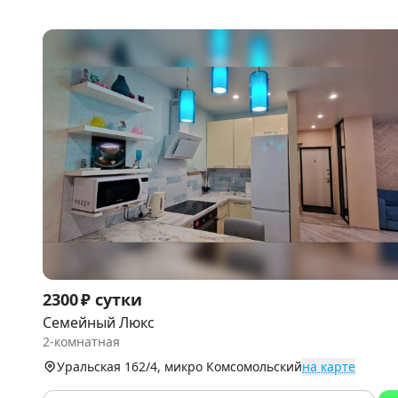
Item
2300 ₽ сутки
1
Семейный Люкс
of
2-комнатная
9
Уральская 162/4, микро Комсомольский
на карте