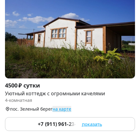
Item
4500 ₽ сутки
1
Уютный коттедж с огромными качелями
of
4-комнатная
9
пос. Зеленый берег
на карте
+7 (911) 961-23-75
показать