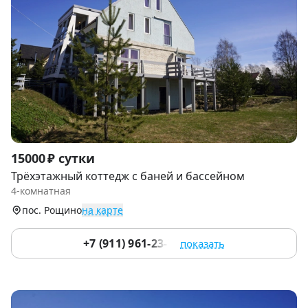
Item
15000 ₽ сутки
1
Трёхэтажный коттедж с баней и бассейном
of
4-комнатная
9
пос. Рощино
на карте
+7 (911) 961-23-75
показать