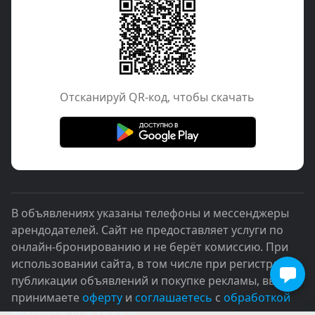
Отcканируй QR-код, чтобы скачать
В объявлениях указаны телефоны и мессенджеры
арендодателей. Сайт не предоставляет услуги по
онлайн-бронированию и не берёт комиссию. При
использовании сайта, в том числе при регистрации,
публикации объявлений и покупке рекламы, вы
принимаете
оферту
и
соглашаетесь
с
обработкой
персональных данных