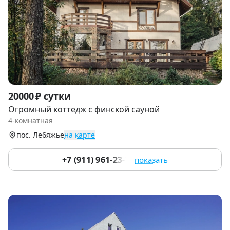
Item
20000 ₽ сутки
1
Огромный коттедж с финской сауной
of
4-комнатная
9
пос. Лебяжье
на карте
+7 (911) 961-23-75
показать