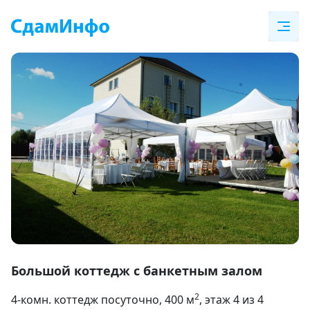
Item
1
Большой коттедж с банкетным залом
of
2
4-комн. коттедж посуточно
, 400
м
, этаж 4 из 4
15