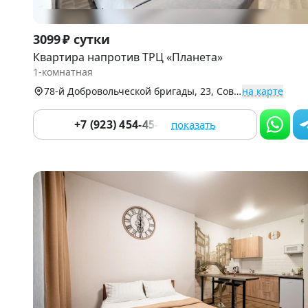
Item
3099 ₽ сутки
1
Квартира напротив ТРЦ «Планета»
of
1-комнатная
8
78-й Добровольческой бригады, 23, Советский р-н (Взлетка)
на карте
+7 (923) 454-45-44
показать