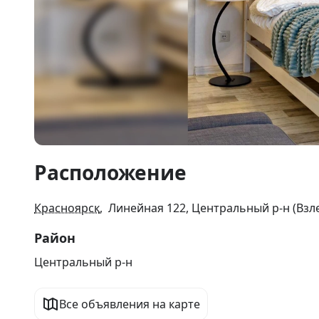
Item
Расположение
1
of
10
Красноярск
, Линейная 122, Центральный р-н (Взл
Район
Центральный р-н
Все объявления на карте