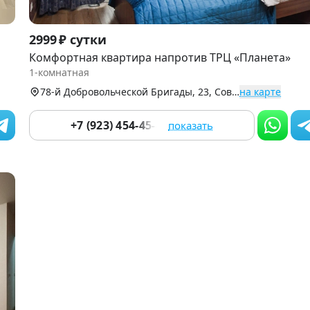
Item
2999 ₽ сутки
1
Комфортная квартира напротив ТРЦ «Планета»
of
1-комнатная
9
78-й Добровольческой Бригады, 23, Советский р-н (Взлетка)
на карте
+7 (923) 454-45-44
показать