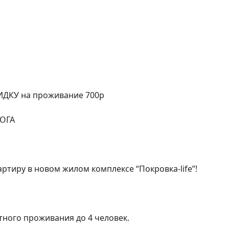
КИДКУ на проживание 700р

ГА

ру в новом жилом комплексе “Покровка-life”!

го проживания до 4 человек.
