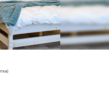
етка)