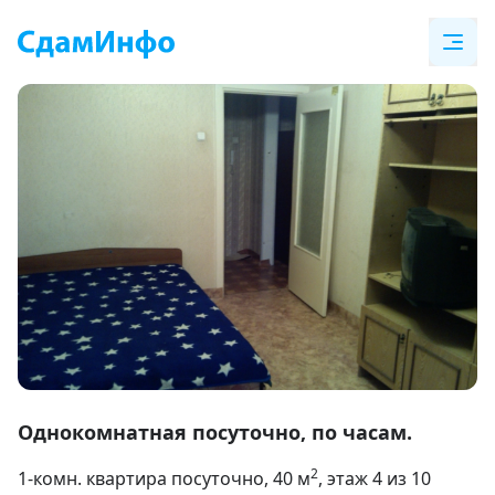
Item
1
Однокомнатная посуточно, по часам.
of
2
1-комн. квартира посуточно
, 40
м
, этаж 4 из 10
5