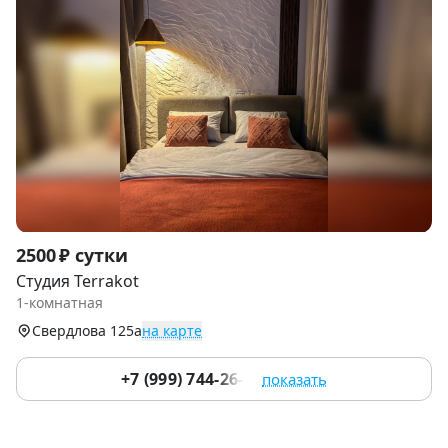
Item
2500 ₽ сутки
1
Студия Terrakot
of
1-комнатная
9
Свердлова 125а
на карте
+7 (999) 744-26-86
показать