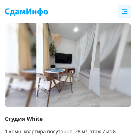
Item
1
Студия White
of
2
1-комн. квартира посуточно
, 28
м
, этаж 7 из 8
14