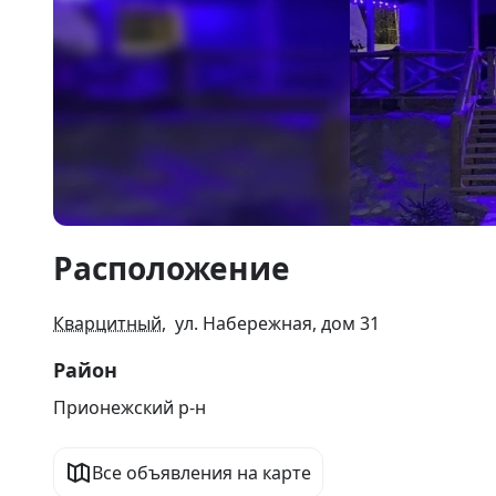
Item
Расположение
1
of
17
Кварцитный
, ул. Набережная, дом 31
Район
Прионежский р-н
Все объявления на карте