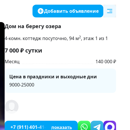
Добавить объявление
Дом на берегу озера
2
4-комн. коттедж посуточно
, 94
м
, этаж 1 из 1
7 000
₽
сутки
Месяц
140 000 ₽
Цена в праздники и выходные дни
9000-25000
+7 (911) 401-41-65
показать