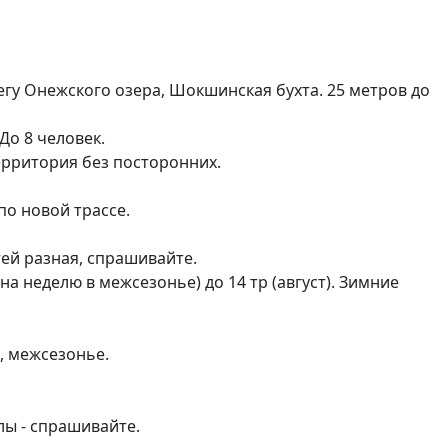
гу Онежского озера, Шокшинская бухта. 25 метров до 
о 8 человек.

о новой трассе.

й разная, спрашивайте. 

 на неделю в межсезонье) до 14 тр (август). Зимние 
, межсезонье.

ы - спрашивайте.
