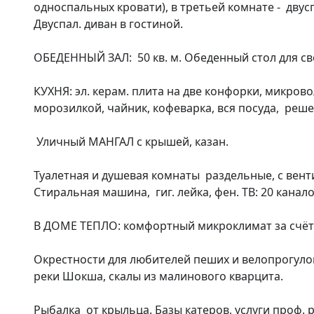
односпальных кровати), в третьей комнате -  двуспа
Двуспал. диван в гостиной. 

ОБЕДЕННЫЙ ЗАЛ:  50 кв. м. Обеденный стол для св
КУХНЯ: эл. керам. плита на две конфорки, микро
морозилкой, чайник, кофеварка, вся посуда,  реше
 Уличный МАНГАЛ с крышей, казан. 

Туалетная и душевая комнаты  раздельные, с венти
Стиральная машина,  гиг. лейка, фен. ТВ: 20 каналов
В ДОМЕ ТЕПЛО: комфортный микроклимат за счёт о
Окрестности для любителей пеших и велопрогулок
реки Шокша, скалы из малинового кварцита. 

Рыбалка  от крыльца. Базы катеров, услуги проф. р