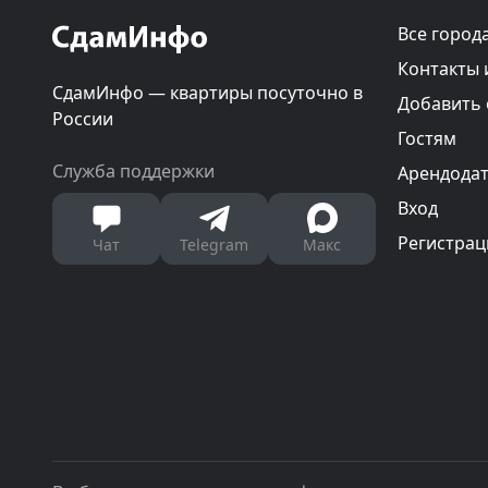
Все город
Контакты 
СдамИнфо — квартиры посуточно в
Добавить
России
Гостям
Служба поддержки
Арендода
Вход
Регистрац
Чат
Telegram
Макс