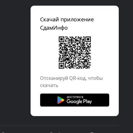
Скачай приложение
СдамИнфо
Отcканируй QR-код, чтобы
скачать