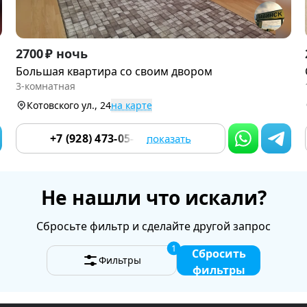
Item
2700 ₽ ночь
1
Большая квартира со своим двором
of
3-комнатная
9
Котовского ул., 24
на карте
+7 (928) 473-05-12
показать
Не нашли что искали?
Сбросьте фильтр и сделайте другой запрос
1
Сбросить
Фильтры
фильтры