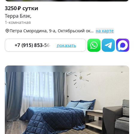
Item
3250 ₽ сутки
1
Терра Блэк,
of
1-комнатная
9
Петра Смородина, 9-а, Октябрьский округ
на карте
+7 (915) 853-56-65
показать