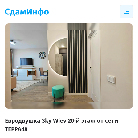
Item
1
Евродвушка Sky Wiev 20-й этаж от сети
of
ТЕРРА48
25