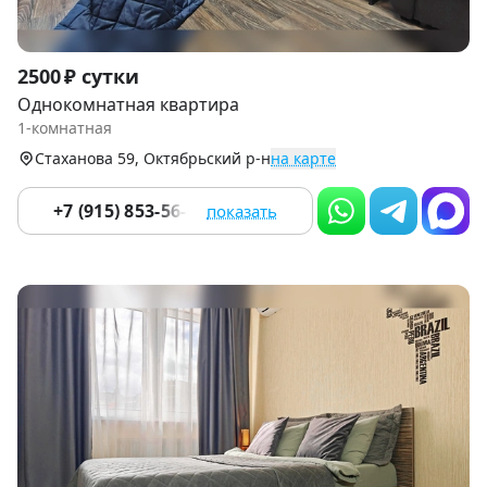
Item
2500 ₽ сутки
1
Однокомнатная квартира
of
1-комнатная
9
Стаханова 59, Октябрьский р-н
на карте
+7 (915) 853-56-65
показать