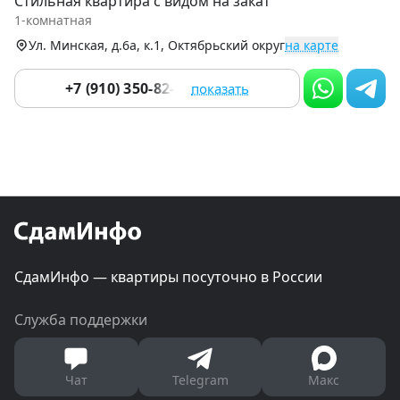
Стильная квартира с видом на закат
of
1-комнатная
9
Ул. Минская, д.6а, к.1, Октябрьский округ
на карте
+7 (910) 350-82-08
показать
СдамИнфо — квартиры посуточно в России
Служба поддержки
Чат
Telegram
Макс