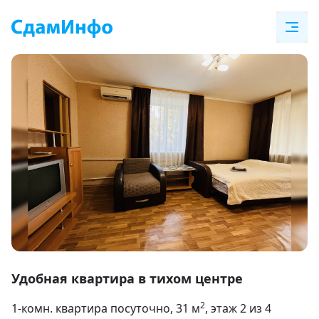
Item
1
Удобная квартира в тихом центре
of
2
1-комн. квартира посуточно
, 31
м
, этаж 2 из 4
15