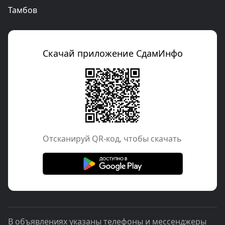
Тамбов
Скачай приложение СдамИнфо
Отcканируй QR-код, чтобы скачать
В объявлениях указаны телефоны и мессенджеры