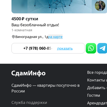
Item
4500 ₽ сутки
1
Ваш безоблачный отдых!
of
1-комнатная
9
Виноградная ул., 1д
на карте
+7 (978) 060-85-74
показать
Все город
Контакты 
СдамИнфо — квартиры посуточно в
Добавить
России
Гостям
Служба поддержки
Арендода