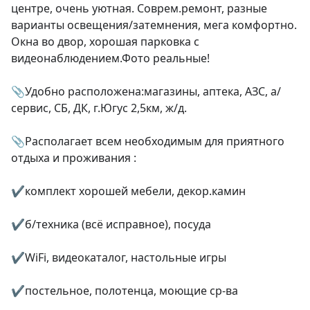
центре, очень уютная. Соврем.ремонт, разные 
варианты освещения/затемнения, мега комфортно. 
Окна во двор, хорошая парковка с 
видеонаблюдением.Фото реальные!

📎Удобно расположена:магазины, аптека, АЗС, а/
сервис, СБ, ДК, г.Югус 2,5км, ж/д.

📎Располагает всем необходимым для приятного 
отдыха и проживания :

✔️комплект хорошей мебели, декор.камин

✔️б/техника (всё исправное), посуда

✔️WiFi, видеокаталог, настольные игры

✔️постельное, полотенца, моющие ср-ва
