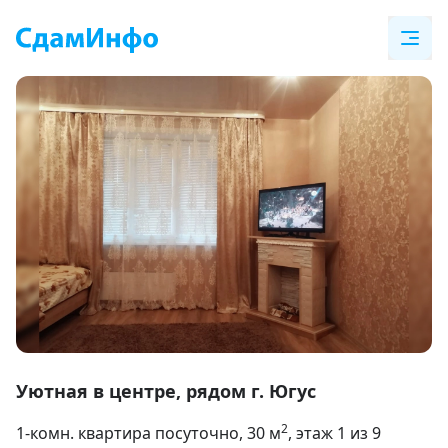
Item
1
Уютная в центре, рядом г. Югус
of
2
1-комн. квартира посуточно
, 30
м
, этаж 1 из 9
10