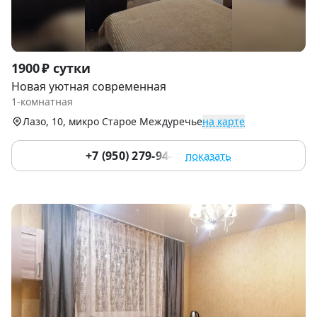
Item
1900 ₽ сутки
1
Новая уютная современная
of
1-комнатная
9
Лазо, 10, микро Старое Междуречье
на карте
+7 (950) 279-94-99
показать