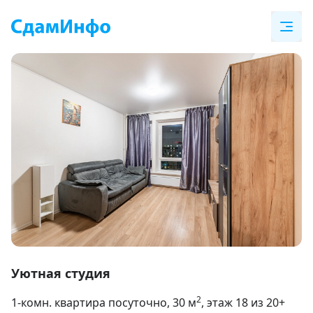
Item
1
Уютная студия
of
2
1-комн. квартира посуточно
, 30
м
, этаж 18 из 20+
25