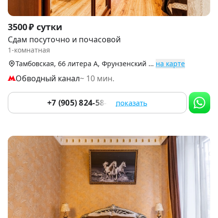
Item
3500 ₽ сутки
1
Сдам посуточно и почасовой
of
1-комнатная
9
Тамбовская, 66 литера А, Фрунзенский р-н
на карте
Обводный канал
~ 10 мин.
+7 (905) 824-58-45
показать