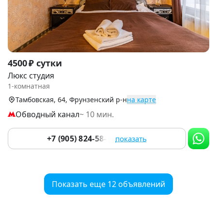
Item
4500 ₽ сутки
1
Люкс студия
of
1-комнатная
9
Тамбовская, 64, Фрунзенский р-н
на карте
Обводный канал
~ 10 мин.
+7 (905) 824-58-45
показать
Показать еще 12 объявлений