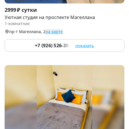
Item
2999 ₽ сутки
1
Уютная студия на проспекте Магеллана
of
1-комнатная
9
пр-т Магеллана, 2
на карте
+7 (926) 526-38-32
показать