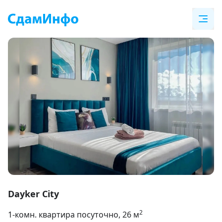
Item
1
Dayker City
of
2
1-комн. квартира посуточно
, 26
м
15