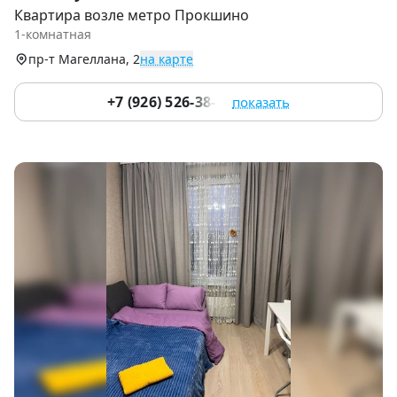
1
Квартира возле метро Прокшино
of
1-комнатная
9
пр-т Магеллана, 2
на карте
+7 (926) 526-38-32
показать