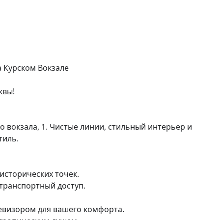
а Курском Вокзале

вы!

вокзала, 1. Чистые линии, стильный интерьер и 
иль.

исторических точек.

транспортный доступ.

евизором для вашего комфорта.
