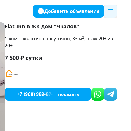
Добавить объявление
Flat Inn в ЖК дом "Чкалов"
2
1-комн. квартира посуточно
, 33
м
, этаж 20+ из
20+
7 500
₽
сутки
+7 (968) 989-87-14
показать