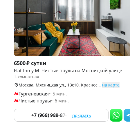
Item
6500 ₽ сутки
1
Flat Inn у М. Чистые пруды на Мясницкой улице
of
1-комнатная
9
Москва, Мясницкая ул., 13с10, Красносельский р-н (Центр)
на карте
Тургеневская
~ 5 мин.
Чистые пруды
~ 6 мин.
+7 (968) 989-87-14
показать