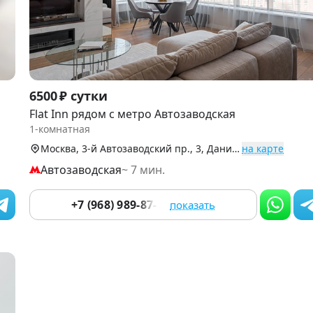
Item
6500 ₽ сутки
1
Flat Inn рядом с метро Автозаводская
of
1-комнатная
9
Москва, 3-й Автозаводский пр., 3, Даниловский р-н (Центр)
на карте
Автозаводская
~ 7 мин.
+7 (968) 989-87-14
показать