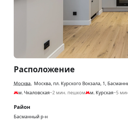
Item
Расположение
1
of
13
Москва
, Москва, пл. Курского Вокзала, 1, Басманн
м. Чкаловская
~2 мин. пешком
м. Курская
~5 ми
Район
Басманный р-н