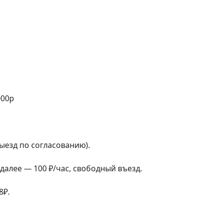
00р

выезд по согласованию).

далее — 100 ₽/час, свободный въезд.

₽.
