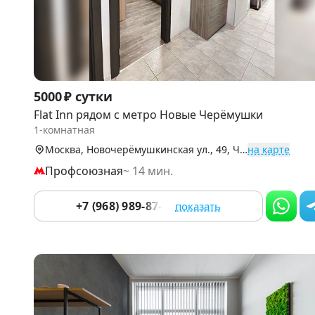
Item
5000 ₽ сутки
1
Flat Inn рядом с метро Новые Черёмушки
of
1-комнатная
9
Москва, Новочерёмушкинская ул., 49, Черёмушки (Центр)
на карте
Профсоюзная
~ 14 мин.
+7 (968) 989-87-14
показать