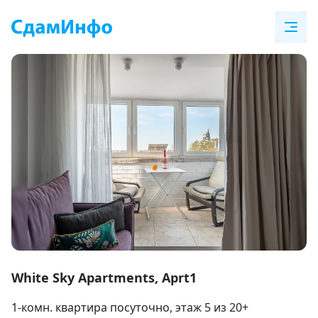
Item
1
White Sky Apartments, Aprt1
of
1-комн. квартира посуточно
, этаж 5 из 20+
29