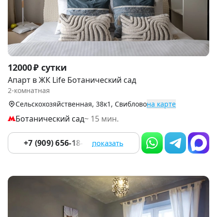
Item
12000 ₽ сутки
1
Апарт в ЖК Life Ботанический сад
of
2-комнатная
9
Сельскохозяйственная, 38к1, Свиблово
на карте
Ботанический сад
~ 15 мин.
+7 (909) 656-18-92
показать