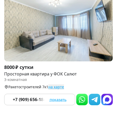
Item
8000 ₽ сутки
1
Просторная квартира у ФОК Салют
of
3-комнатная
9
Ракетостроителей 7к1
на карте
+7 (909) 656-18-92
показать