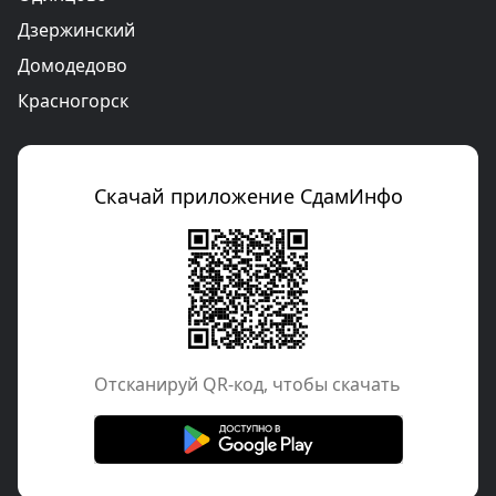
Дзержинский
Домодедово
Красногорск
Скачай приложение СдамИнфо
Отcканируй QR-код, чтобы скачать