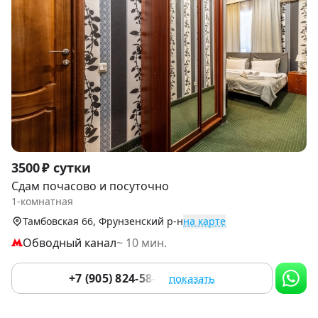
Item
3500 ₽ сутки
1
Сдам почасово и посуточно
of
1-комнатная
9
Тамбовская 66, Фрунзенский р-н
на карте
Обводный канал
~ 10 мин.
+7 (905) 824-58-45
показать