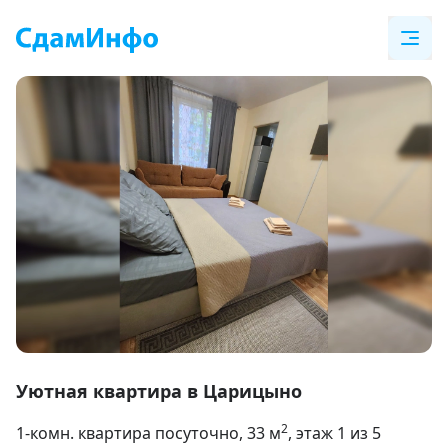
Item
1
Уютная квартира в Царицыно
of
2
1-комн. квартира посуточно
, 33
м
, этаж 1 из 5
17