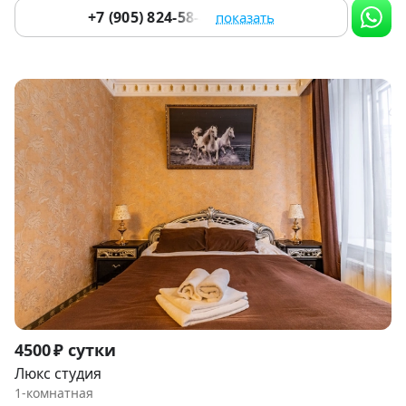
+7 (905) 824-58-45
показать
Item
4500 ₽ сутки
1
Люкс студия
of
1-комнатная
9