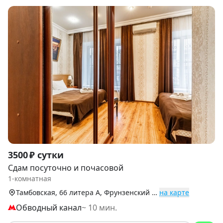
Item
3500 ₽ сутки
1
Сдам посуточно и почасовой
of
1-комнатная
9
Тамбовская, 66 литера А, Фрунзенский р-н
на карте
Обводный канал
~ 10 мин.