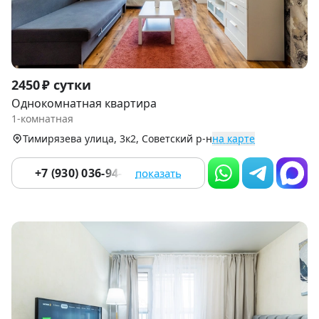
Item
2450 ₽ сутки
1
Однокомнатная квартира
of
1-комнатная
9
Тимирязева улица, 3к2, Советский р-н
на карте
+7 (930) 036-94-04
показать