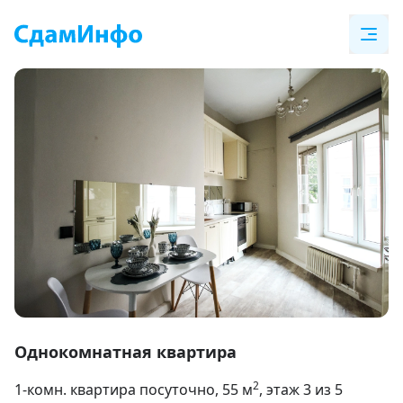
Item
1
Однокомнатная квартира
of
2
1-комн. квартира посуточно
, 55
м
, этаж 3 из 5
13