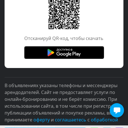
Отcканируй QR-код, чтобы скачать
В объявлениях указаны телефоны и мессенджеры
арендодателей. Сайт не предоставляет услуги по
онлайн-бронированию и не берёт комиссию. При
использовании сайта, в том числе при регистрации,
публикации объявлений и покупке рекламы, вы
принимаете
оферту
и
соглашаетесь
с
обработкой
персональных данных