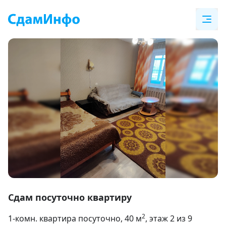
Item
1
Сдам посуточно квартиру
of
2
1-комн. квартира посуточно
, 40
м
, этаж 2 из 9
4