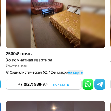
Item
2500 ₽ ночь
1
3-х кoмнатнaя квaртира
of
3-комнатная
9
Социалистическая 62, 12-й микро
на карте
+7 (927) 938-97-70
показать