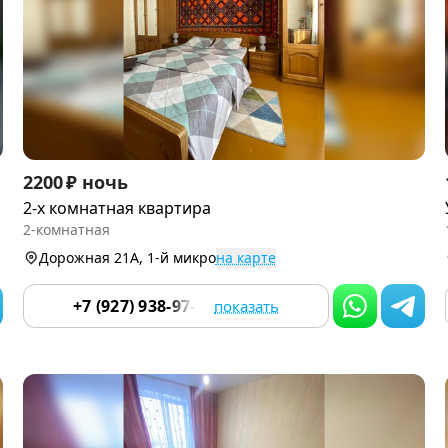
Item
2200 ₽ ночь
1
2-х комнатная квартира
of
2-комнатная
9
Дорожная 21А, 1-й микро
на карте
+7 (927) 938-97-70
показать