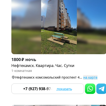
Item
1800 ₽ ночь
1
Нефтекамск. Квартира. Час. Сутки
of
1-комнатная
9
Нефтекамск комсомольский проспект 45д, 24-й микро
на карте
+7 (927) 938-97-70
показать