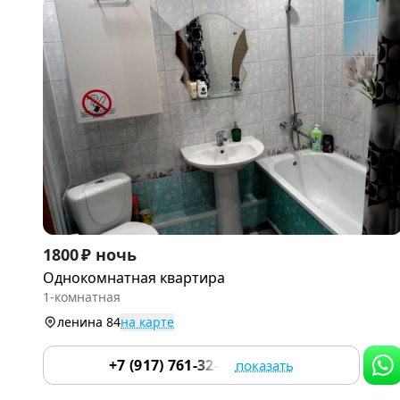
Item
1800 ₽ ночь
1
Однокомнатная квартира
of
1-комнатная
6
ленина 84
на карте
+7 (917) 761-32-33
показать