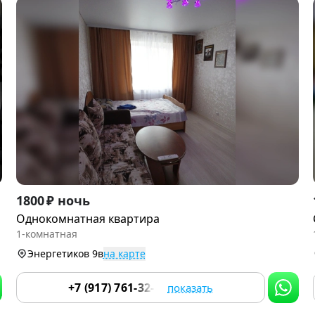
Item
1800 ₽ ночь
1
Однокомнатная квартира
of
1-комнатная
9
Энергетиков 9в
на карте
+7 (917) 761-32-33
показать