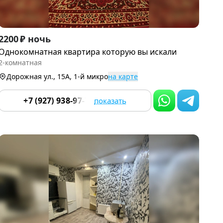
Item
2200 ₽ ночь
1
Однокомнатная квартира которую вы искали
of
2-комнатная
9
Дорожная ул., 15А, 1-й микро
на карте
+7 (927) 938-97-70
показать