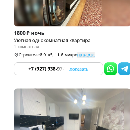
Item
1800 ₽ ночь
1
Уютная однокомнатная квартира
of
1-комнатная
9
Строителей 91к5, 11-й микро
на карте
+7 (927) 938-97-70
показать