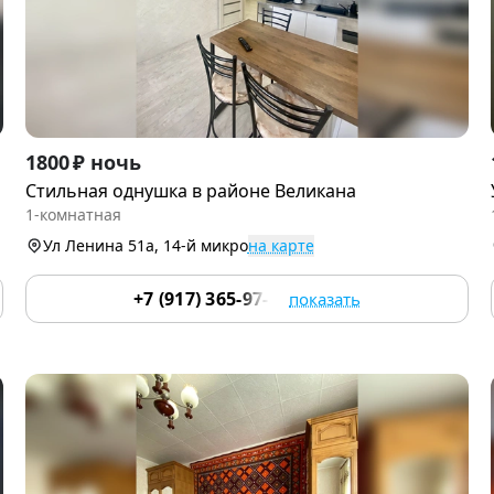
Item
1800 ₽ ночь
1
Стильная однушка в районе Великана
of
1-комнатная
9
Ул Ленина 51а, 14-й микро
на карте
+7 (917) 365-97-37
показать