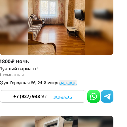
Item
1800 ₽ ночь
1
Лучший вариант!
of
1-комнатная
9
ул. Городская 8б, 24-й микро
на карте
+7 (927) 938-97-70
показать