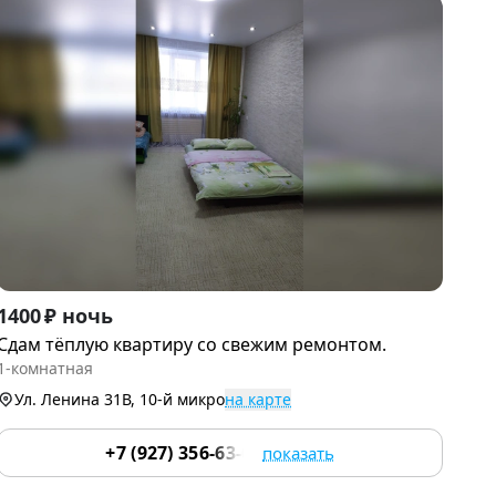
Item
1400 ₽ ночь
1
Сдам тёплую квартиру со свежим ремонтом.
of
1-комнатная
7
Ул. Ленина 31В, 10-й микро
на карте
+7 (927) 356-63-63
показать