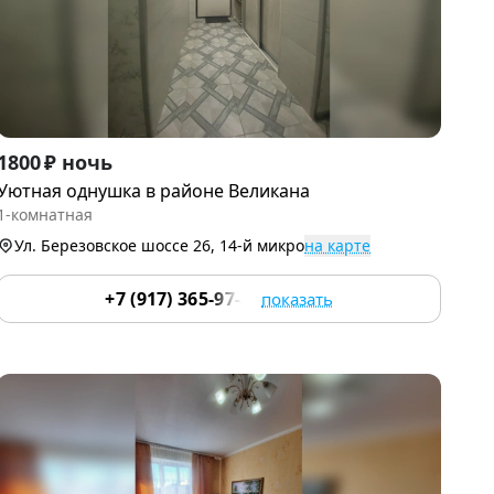
Item
1800 ₽ ночь
1
Уютная однушка в районе Великана
of
1-комнатная
9
Ул. Березовское шоссе 26, 14-й микро
на карте
+7 (917) 365-97-37
показать