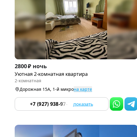
Item
2800 ₽ ночь
1
Уютная 2-комнатная квартира
of
2-комнатная
9
Дорожная 15А, 1-й микро
на карте
+7 (927) 938-97-70
показать