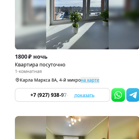
Item
1800 ₽ ночь
1
Квартира посуточно
of
1-комнатная
9
Карла Маркса 8А, 4-й микро
на карте
+7 (927) 938-97-70
показать