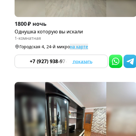
Item
1800 ₽ ночь
1
Однушка которую вы искали
of
1-комнатная
9
Городская 4, 24-й микро
на карте
+7 (927) 938-97-70
показать