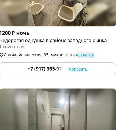
Item
1200 ₽ ночь
1
Недорогая однушка в районе западного рынка
of
1-комнатная
8
Социалистическая, 95, микро Центр
на карте
+7 (917) 365-97-37
показать