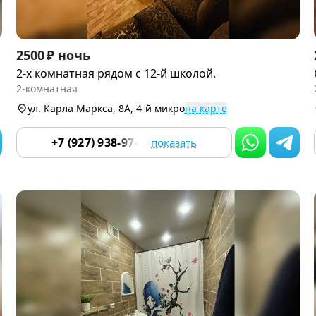
Item
2500 ₽ ночь
1
2-х комнатная рядом с 12-й школой.
of
2-комнатная
9
ул. Карла Маркса, 8А, 4-й микро
на карте
+7 (927) 938-97-70
показать