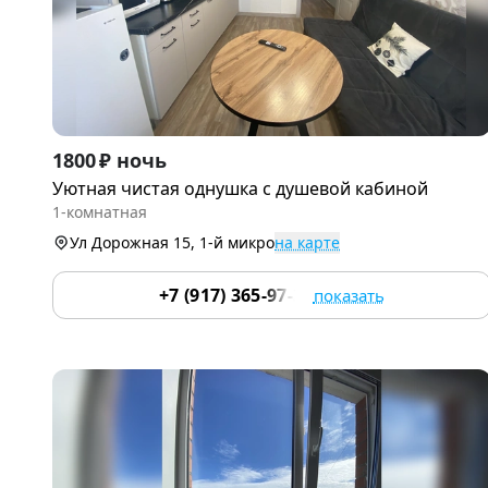
Item
1800 ₽ ночь
1
Уютная чистая однушка с душевой кабиной
of
1-комнатная
9
Ул Дорожная 15, 1-й микро
на карте
+7 (917) 365-97-37
показать