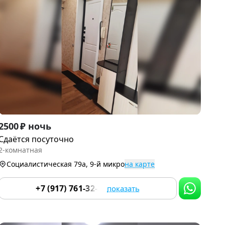
Item
2500 ₽ ночь
1
Сдаётся посуточно
of
2-комнатная
9
Социалистическая 79а, 9-й микро
на карте
+7 (917) 761-32-33
показать