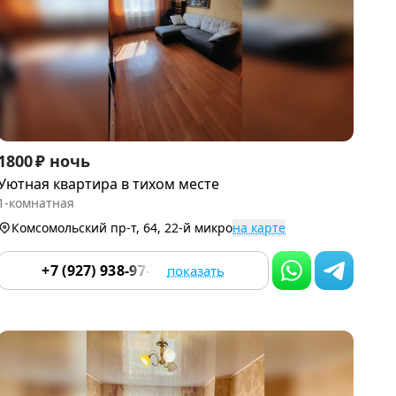
Item
1800 ₽ ночь
1
Уютная квартира в тихом месте
of
1-комнатная
9
Комсомольский пр-т, 64, 22-й микро
на карте
+7 (927) 938-97-70
показать