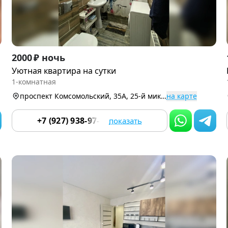
Item
2000 ₽ ночь
1
Уютная квартира на сутки
of
1-комнатная
9
проспект Комсомольский, 35А, 25-й микро
на карте
+7 (927) 938-97-70
показать