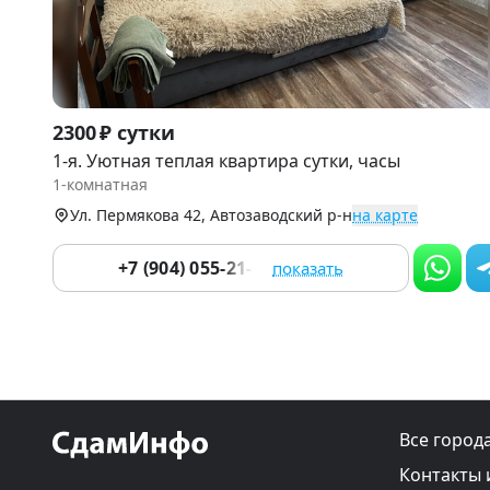
Item
2300 ₽ сутки
1
1-я. Уютная теплая квартира сутки, часы
of
1-комнатная
9
Ул. Пермякова 42, Автозаводский р-н
на карте
+7 (904) 055-21-05
показать
Все город
Контакты 