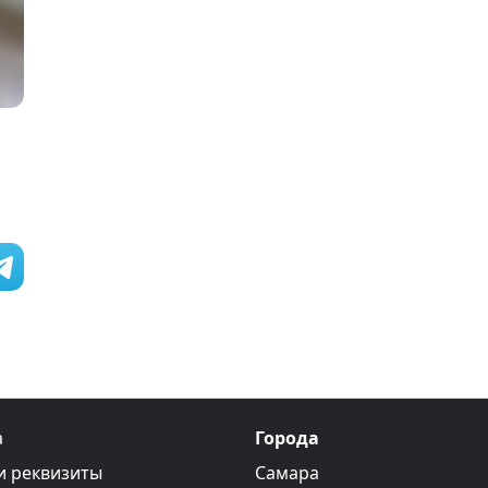
а
Города
и реквизиты
Самара