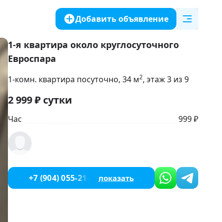
Добавить объявление
1-я квартира около круглосуточного
Евроспара
2
1-комн. квартира посуточно
, 34
м
, этаж 3 из 9
2 999
₽
сутки
Час
999 ₽
+7 (904) 055-21-05
показать