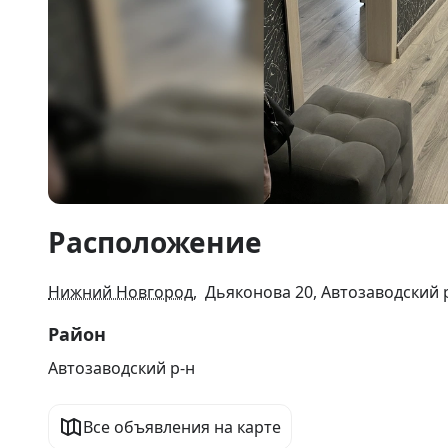
Item
Расположение
1
of
34
Нижний Новгород
, Дьяконова 20, Автозаводский 
Район
Автозаводский р-н
Все объявления на карте