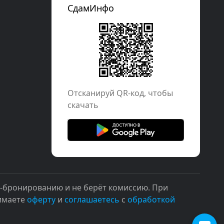
СдамИнфо
Отcканируй QR-код, чтобы
скачать
н-бронированию и не берёт комиссию. При
нимаете
оферту
и
соглашаетесь
с
обработкой