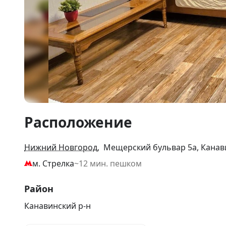
Item
Расположение
1
of
29
Нижний Новгород
, Мещерский бульвар 5а, Канав
м. Стрелка
~12 мин. пешком
Район
Канавинский р-н