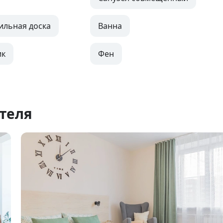
ильная доска
Ванна
ик
Фен
теля