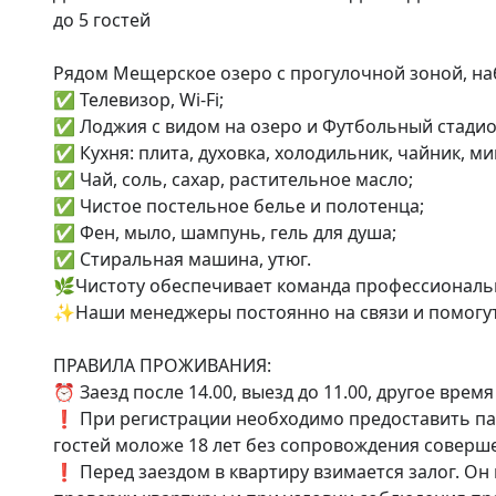
до 5 гостей 

Рядом Мещерское озеро с прогулочной зоной, набе
✅ Телевизор, Wi-Fi; 

✅ Лоджия с видом на озеро и Футбольный стадион
✅ Кухня: плита, духовка, холодильник, чайник, ми
✅ Чай, соль, сахар, растительное масло; 

✅ Чистое постельное белье и полотенца; 

✅ Фен, мыло, шампунь, гель для душа; 

✅ Стиральная машина, утюг. 

🌿Чистоту обеспечивает команда профессиональн
✨Наши менеджеры постоянно на связи и помогут
ПРАВИЛА ПРОЖИВАНИЯ: 

⏰ Заезд после 14.00, выезд до 11.00, другое время
❗ При регистрации необходимо предоставить пас
гостей моложе 18 лет без сопровождения соверше
❗ Перед заездом в квартиру взимается залог. Он 