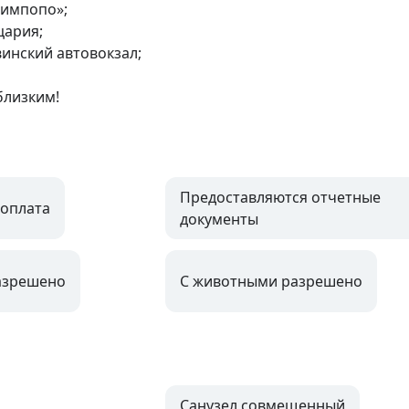
импопо»; 

ария; 

инский автовокзал; 

близким!
Предоставляются отчетные
оплата
документы
азрешено
С животными разрешено
Санузел совмещенный