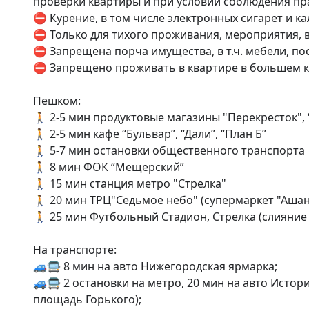
проверки квартиры и при условии соблюдения пра
⛔ Курение, в том числе электронных сигарет и к
⛔ Только для тихого проживания, мероприятия, в
⛔ Запрещена порча имущества, в т.ч. мебели, пос
⛔ Запрещено проживать в квартире в большем кол
Пешком: 

🚶 2-5 мин продуктовые магазины "Перекресток", “В
🚶 2-5 мин кафе “Бульвар”, “Дали”, “План Б” 

🚶 5-7 мин остановки общественного транспорта 

🚶 8 мин ФОК “Мещерский” 

🚶 15 мин станция метро "Стрелка" 

🚶 20 мин ТРЦ"Седьмое небо" (супермаркет "Ашан",
🚶 25 мин Футбольный Стадион, Стрелка (слияние О
На транспорте:

🚙🚍 8 мин на авто Нижегородская ярмарка; 

🚙🚍 2 остановки на метро, 20 мин на авто Истор
площадь Горького); 
