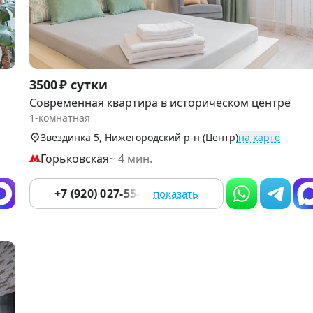
Item
3500 ₽ сутки
1
Современная квартира в историческом центре
of
1-комнатная
9
Звездинка 5, Нижегородский р-н (Центр)
на карте
Горьковская
~ 4 мин.
+7 (920) 027-55-73
показать