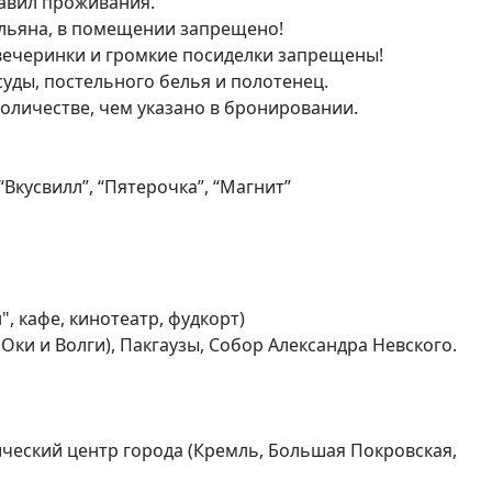
вил проживания. 

альяна, в помещении запрещено!

ечеринки и громкие посиделки запрещены! 

уды, постельного белья и полотенец. 

ичестве, чем указано в бронировании. 

кусвилл”, “Пятерочка”, “Магнит” 

 кафе, кинотеатр, фудкорт) 

ки и Волги), Пакгаузы, Собор Александра Невского.

ический центр города (Кремль, Большая Покровская, 