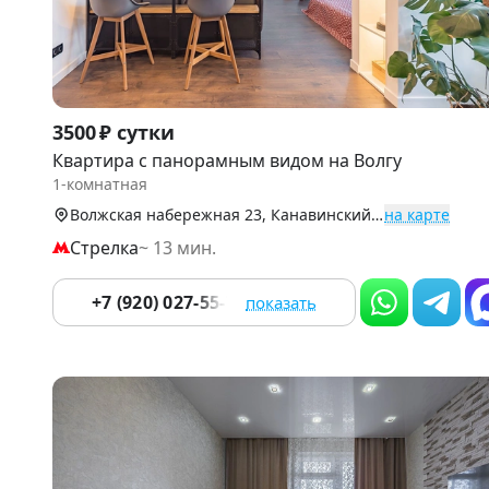
Item
3500 ₽ сутки
1
Квартира с панорамным видом на Волгу
of
1-комнатная
9
Волжская набережная 23, Канавинский р-н
на карте
Стрелка
~ 13 мин.
+7 (920) 027-55-73
показать