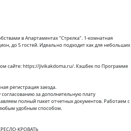
бcтвaми в Aпaртaмeнтaх "Стрeлкa". 1-комнатная 
дион, до 5 гостей. Идеально подходит как для небольших 
 сайте: https://jivikakdoma.ru/. Кэшбек по Программе 
ая регистрация заезда.

согласованию за дополнительную плату

вляем полный пакет отчетных документов. Работаем с 
любым удобным способом.

РЕСЛО-КРОВАТЬ 
