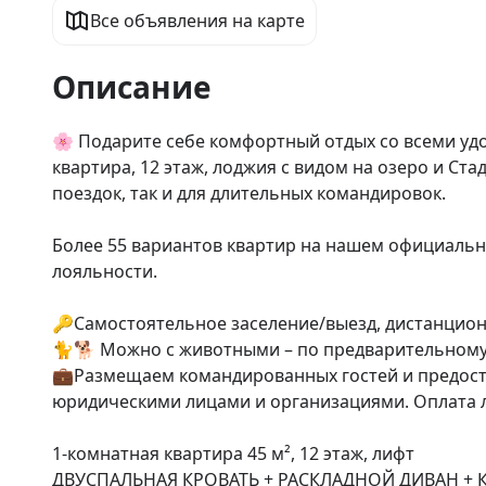
Все объявления на карте
Описание
🌸 Подapитe ceбe комфортный oтдых co всeми удо
квартира, 12 этаж, лоджия с видом на озеро и Ста
поездок, так и для длительных командировок.

Более 55 вариантов квартир на нашем официальном
лояльности.

🔑Самостоятельное заселение/выезд, дистанционн
🐈🐕 Можно с животными – по предварительному 
💼Размещаем командированных гостей и предоста
юридическими лицами и организациями. Оплата 
1-комнатная квартира 45 м², 12 этаж, лифт 

ДВУСПАЛЬНАЯ КРОВАТЬ + РАСКЛАДНОЙ ДИВАН + К